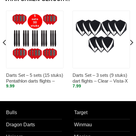
Darts Set – 5 sets (15 stuks)
Darts Set – 3 sets (9 stuks)
Pentathlon darts flights –
dart flights – Clear – Vista-X
9.99
7.99
super stevig – rood – incl. 5
sets (15 stuks) – medium –
darts shafts – zwart
Bulls
Target
Dragon Darts
Winmau