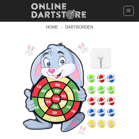
Ga
naar
inhoud
HOME
»
DARTBORDEN