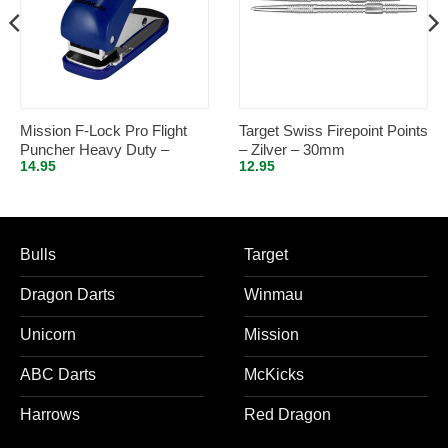
Mission F-Lock Pro Flight
Target Swiss Firepoint Points
Puncher Heavy Duty –
– Zilver – 30mm
14.95
12.95
Blauw
Bulls
Target
Dragon Darts
Winmau
Unicorn
Mission
ABC Darts
McKicks
Harrows
Red Dragon