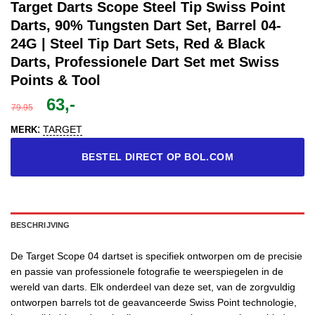
Target Darts Scope Steel Tip Swiss Point
Darts, 90% Tungsten Dart Set, Barrel 04-
24G | Steel Tip Dart Sets, Red & Black
Darts, Professionele Dart Set met Swiss
Points & Tool
Oorspronkelijke
Huidige
63,-
79.95
prijs
prijs
:
TARGET
MERK
was:
is:
79.95.
63,-.
BESTEL DIRECT OP BOL.COM
BESCHRIJVING
De Target Scope 04 dartset is specifiek ontworpen om de precisie
en passie van professionele fotografie te weerspiegelen in de
wereld van darts. Elk onderdeel van deze set, van de zorgvuldig
ontworpen barrels tot de geavanceerde Swiss Point technologie,