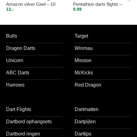
Amazon silver Geel – 10
Pentathlon darts flights –
12,-
9.99
sets (30 st.)
super stevig – blauw – incl. 5
sets (15 stuks) – medium –
darts shafts – zwart
Bulls
Target
Dragon Darts
Winmau
Unicorn
Mission
ABC Darts
McKicks
Harrows
Red Dragon
Dart Flights
Dartmatten
Dartbord ophangsets
Dartpijlen
Dartbord ringen
Darttips