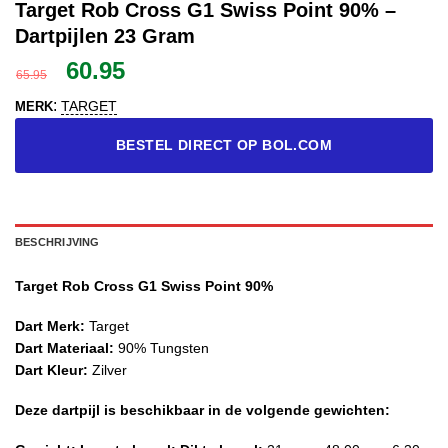
Target Rob Cross G1 Swiss Point 90% –
Dartpijlen 23 Gram
Oorspronkelijke
Huidige
60.95
65.95
prijs
prijs
:
TARGET
MERK
was:
is:
65.95.
60.95.
BESTEL DIRECT OP BOL.COM
BESCHRIJVING
Target Rob Cross G1 Swiss Point 90%
Dart Merk:
Target
Dart Materiaal:
90% Tungsten
Dart Kleur:
Zilver
Deze dartpijl is beschikbaar in de volgende gewichten: