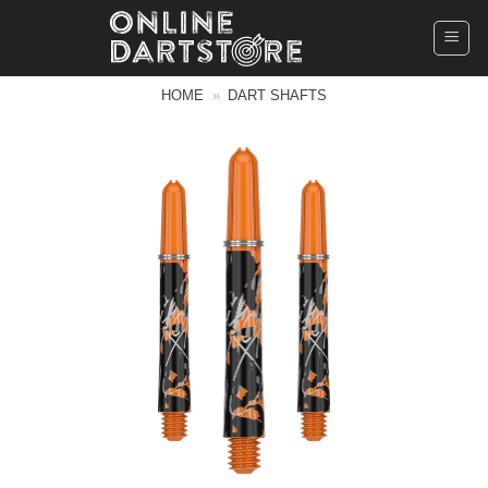
Ga
naar
inhoud
HOME
»
DART SHAFTS