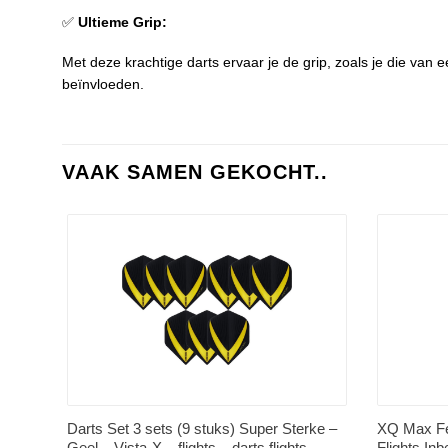
✅
Ultieme Grip:
Met deze krachtige darts ervaar je de grip, zoals je die van 
beïnvloeden.
VAAK SAMEN GEKOCHT..
Darts Set 3 sets (9 stuks) Super Sterke –
XQ Max Fe
Geel – Vista-X – flights – darts flights
Flights In