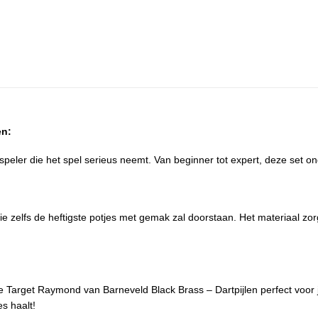
en:
speler die het spel serieus neemt. Van beginner tot expert, deze set ond
ie zelfs de heftigste potjes met gemak zal doorstaan. Het materiaal zo
ze Target Raymond van Barneveld Black Brass – Dartpijlen perfect voor j
es haalt!