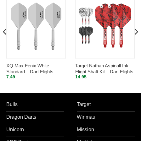
XQ Max Fenix White
Target Nathan Aspinall Ink
Standard – Dart Flights
Flight Shaft Kit – Dart Flights
7.49
14.95
Inbetween
Bulls
Target
Dragon Darts
Winmau
Unicorn
Mission