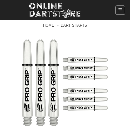
Ga
naar
inhoud
HOME
»
DART SHAFTS