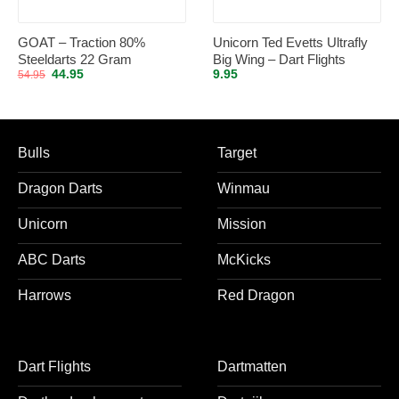
GOAT – Traction 80%
Unicorn Ted Evetts Ultrafly
Steeldarts 22 Gram
Big Wing – Dart Flights
Oorspronkelijke
Huidige
44.95
9.95
54.95
prijs
prijs
was:
is:
54.95.
44.95.
Bulls
Target
Dragon Darts
Winmau
Unicorn
Mission
ABC Darts
McKicks
Harrows
Red Dragon
Dart Flights
Dartmatten