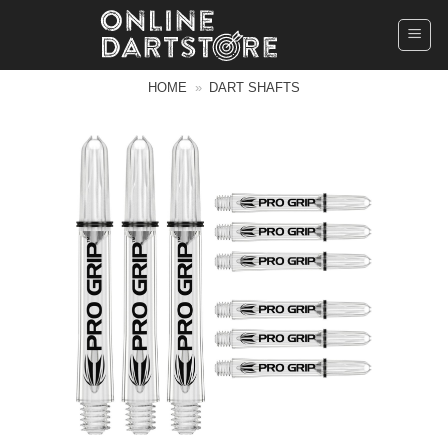
Ga
naar
inhoud
HOME
»
DART SHAFTS