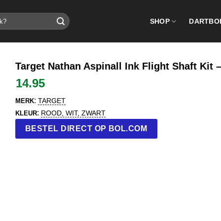
SHOP
DARTBO
Target Nathan Aspinall Ink Flight Shaft Kit –
14.95
:
TARGET
MERK
:
ROOD, WIT, ZWART
KLEUR
BESTEL DIRECT OP BOL.COM