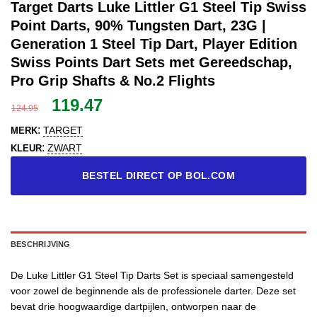
Target Darts Luke Littler G1 Steel Tip Swiss
Point Darts, 90% Tungsten Dart, 23G |
Generation 1 Steel Tip Dart, Player Edition
Swiss Points Dart Sets met Gereedschap,
Pro Grip Shafts & No.2 Flights
Oorspronkelijke
Huidige
119.47
124.95
prijs
prijs
:
TARGET
MERK
was:
is:
:
ZWART
KLEUR
124.95.
119.47.
BESTEL DIRECT OP BOL.COM
BESCHRIJVING
De Luke Littler G1 Steel Tip Darts Set is speciaal samengesteld
voor zowel de beginnende als de professionele darter. Deze set
bevat drie hoogwaardige dartpijlen, ontworpen naar de