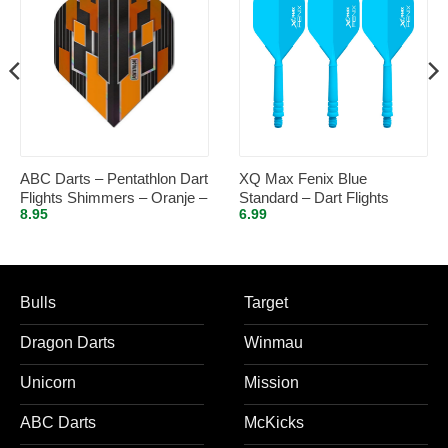
ABC Darts – Pentathlon Dart
XQ Max Fenix Blue
Flights Shimmers – Oranje –
Standard – Dart Flights
8.95
6.99
5 sets
Inbetween
Bulls
Target
Dragon Darts
Winmau
Unicorn
Mission
ABC Darts
McKicks