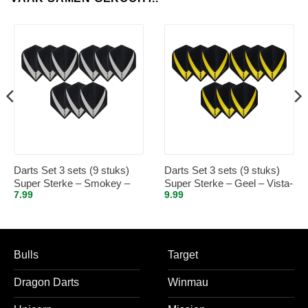
Darts Set 3 sets (9 stuks)
Darts Set 3 sets (9 stuks)
Super Sterke – Smokey –
Super Sterke – Geel – Vista-
7.99
9.99
Vista-X – flights – darts
X – flights – darts flights
flights
Bulls
Target
Dragon Darts
Winmau