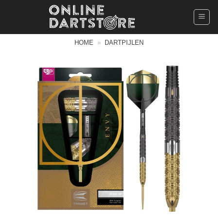
Ga
naar
inhoud
HOME
»
DARTPIJLEN