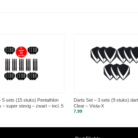
– 5 sets (15 stuks) Pentathlon
Darts Set – 3 sets (9 stuks) dart 
ts – super stevig – zwart – incl. 5
Clear – Vista-X
7.99
tuks) – medium – darts shafts –