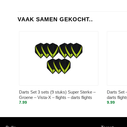
VAAK SAMEN GEKOCHT..
Darts Set 3 sets (9 stuks) Super Sterke –
Darts Set 
Groene – Vista-X – flights – darts flights
darts fligh
7.99
9.99
sets (15 s
zwart