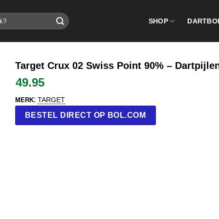
SHOP
DARTBO
Target Crux 02 Swiss Point 90% – Dartpijle
49.95
:
TARGET
MERK
BESTEL DIRECT OP BOL.COM