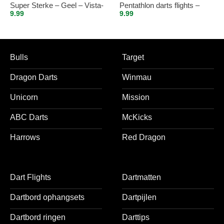
Super Sterke – Geel – Vista-
Pentathlon darts flights –
9.99
9.99
X – flights – darts flights
super stevig – rood – incl. 5
sets (15 stuks) – medium –
darts shafts – zwart
Bulls
Target
Dragon Darts
Winmau
Unicorn
Mission
ABC Darts
McKicks
Harrows
Red Dragon
Dart Flights
Dartmatten
Dartbord ophangsets
Dartpijlen
Dartbord ringen
Darttips