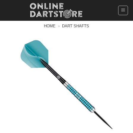
Ga
naar
inhoud
HOME
»
DART SHAFTS