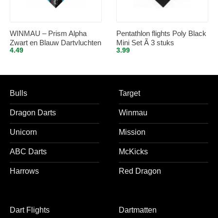
WINMAU – Prism Alpha
Pentathlon flights Poly Black
Zwart en Blauw Dartvluchten
Mini Set Ã 3 stuks
4.49
3.99
– 1 set per pakket (3
vluchten in totaal)
Bulls
Target
Dragon Darts
Winmau
Unicorn
Mission
ABC Darts
McKicks
Harrows
Red Dragon
Dart Flights
Dartmatten