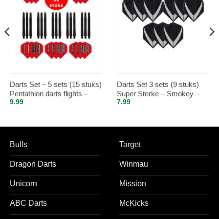
Darts Set – 5 sets (15 stuks)
Darts Set 3 sets (9 stuks)
Pentathlon darts flights –
Super Sterke – Smokey –
9.99
7.99
super stevig – rood – incl. 5
Vista-X – flights – darts
sets (15 stuks) – medium –
flights
darts shafts – zwart
Bulls
Target
Dragon Darts
Winmau
Unicorn
Mission
ABC Darts
McKicks