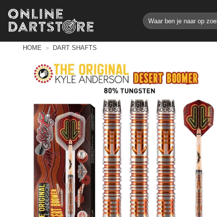
Ga
Zoeken
naar
naar:
inhoud
HOME
»
DART SHAFTS