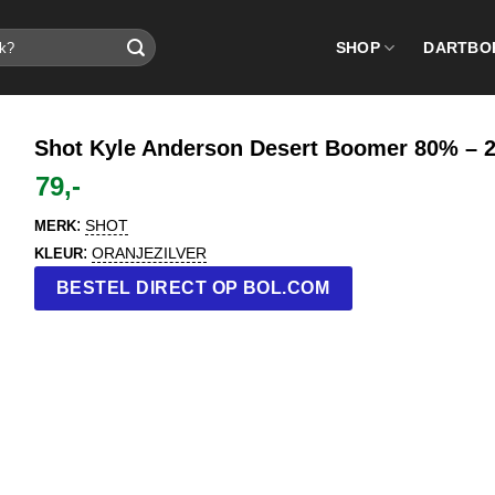
SHOP
DARTBO
Shot Kyle Anderson Desert Boomer 80% – 
79,-
:
SHOT
MERK
:
ORANJEZILVER
KLEUR
BESTEL DIRECT OP BOL.COM