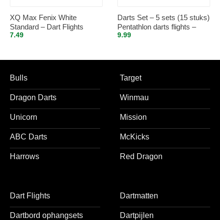
XQ Max Fenix White
Darts Set – 5 sets (15 stuks)
Standard – Dart Flights
Pentathlon darts flights –
7.49
9.99
Inbetween
super stevig – rood – incl. 5
sets (15 stuks) – medium –
darts shafts – zwart
Bulls
Target
Dragon Darts
Winmau
Unicorn
Mission
ABC Darts
McKicks
Harrows
Red Dragon
Dart Flights
Dartmatten
Dartbord ophangsets
Dartpijlen