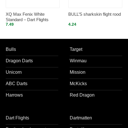
XQ Max Fenix White
BULL’S sharkskin flight rood
Standard – Dart Flights
7.49
4.24
Inbetween
Bulls
Target
Dragon Darts
Winmau
Unicorn
Mission
ABC Darts
McKicks
Harrows
Red Dragon
Dart Flights
Dartmatten