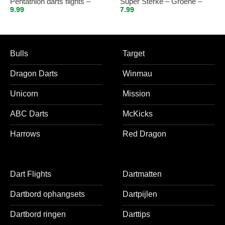
Pentathlon darts flights –
Super Sterke – Groene –
9.99
7.99
super stevig – blauw – incl. 5
Vista-X – flights – darts
sets (15 stuks) – medium –
flights
darts shafts – zwart
Bulls
Target
Dragon Darts
Winmau
Unicorn
Mission
ABC Darts
McKicks
Harrows
Red Dragon
Dart Flights
Dartmatten
Dartbord ophangsets
Dartpijlen
Dartbord ringen
Darttips