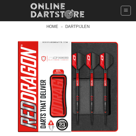
Ga
naar
inhoud
HOME
»
DARTPIJLEN