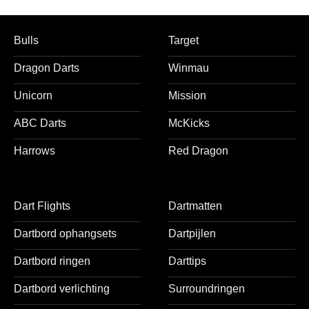
Bulls
Target
Dragon Darts
Winmau
Unicorn
Mission
ABC Darts
McKicks
Harrows
Red Dragon
Dart Flights
Dartmatten
Dartbord ophangsets
Dartpijlen
Dartbord ringen
Darttips
Dartbord verlichting
Surroundringen