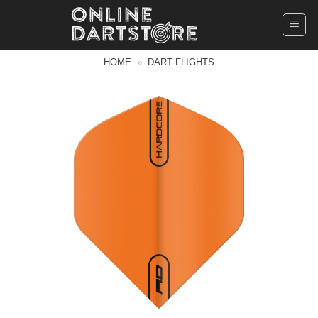
Ga
naar
inhoud
HOME
»
DART FLIGHTS