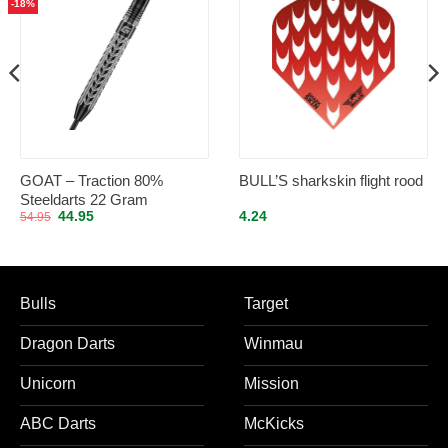
-18%
GOAT – Traction 80%
BULL’S sharkskin flight rood
Steeldarts 22 Gram
Oorspronkelijke
Huidige
44.95
4.24
54.95
prijs
prijs
was:
is:
54.95.
44.95.
Bulls
Target
Dragon Darts
Winmau
Unicorn
Mission
ABC Darts
McKicks