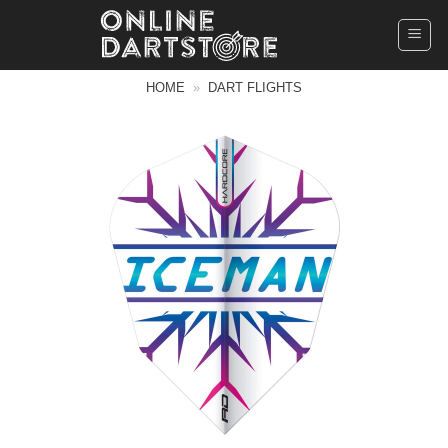
Ga
naar
inhoud
HOME
»
DART FLIGHTS