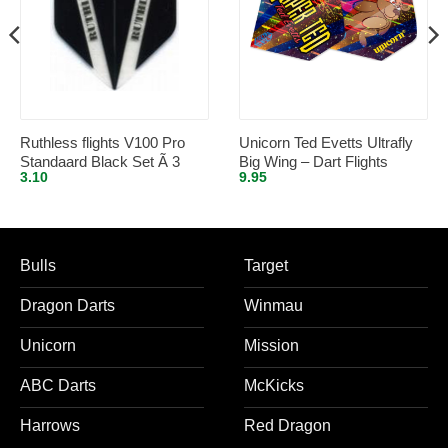
Ruthless flights V100 Pro
Unicorn Ted Evetts Ultrafly
Standaard Black Set Ã 3
Big Wing – Dart Flights
3.10
9.95
stuks
Bulls
Target
Dragon Darts
Winmau
Unicorn
Mission
ABC Darts
McKicks
Harrows
Red Dragon