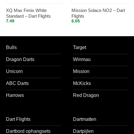
XQ Max Fenix White
Mission Solace NO2 – Dart
Standard – Dart Flights
Flights
7.49
6.05
Inbetween
Bulls
Target
Dragon Darts
Winmau
Unicorn
Mission
ABC Darts
McKicks
Harrows
Red Dragon
Dart Flights
Dartmatten
Dartbord ophangsets
Dartpijlen