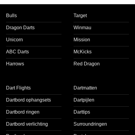
Bulls
Target
Dragon Darts
Winmau
Unicorn
Mission
ABC Darts
McKicks
Harrows
Red Dragon
Dart Flights
Dartmatten
Dartbord ophangsets
Dartpijlen
Dartbord ringen
Darttips
Dartbord verlichting
Surroundringen