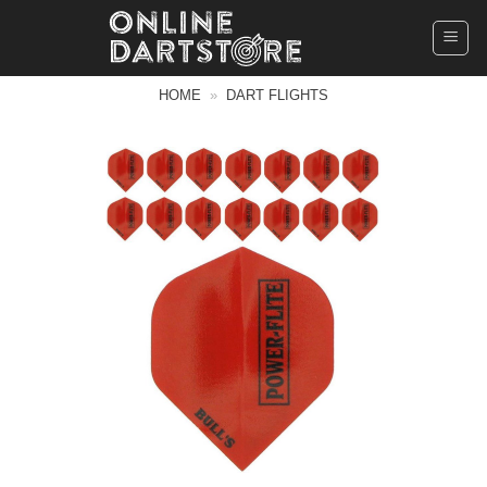
Ga
naar
inhoud
HOME
»
DART FLIGHTS