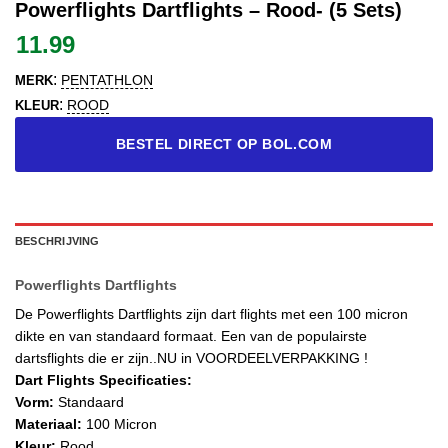
Powerflights Dartflights – Rood- (5 Sets)
11.99
:
PENTATHLON
MERK
:
ROOD
KLEUR
BESTEL DIRECT OP BOL.COM
BESCHRIJVING
Powerflights Dartflights
De Powerflights Dartflights zijn dart flights met een 100 micron
dikte en van standaard formaat. Een van de populairste
dartsflights die er zijn..NU in VOORDEELVERPAKKING !
Dart Flights Specificaties:
Vorm:
Standaard
Materiaal:
100 Micron
Kleur:
Rood