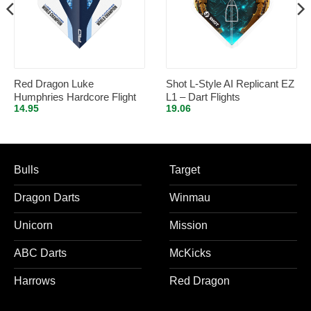
Red Dragon Luke
Shot L-Style AI Replicant EZ
Humphries Hardcore Flight
L1 – Dart Flights
14.95
19.06
Collection – Dart Flights
Bulls
Target
Dragon Darts
Winmau
Unicorn
Mission
ABC Darts
McKicks
Harrows
Red Dragon