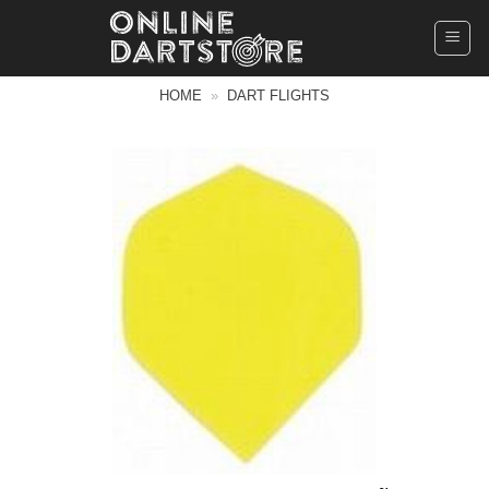
Ga
naar
inhoud
HOME
»
DART FLIGHTS