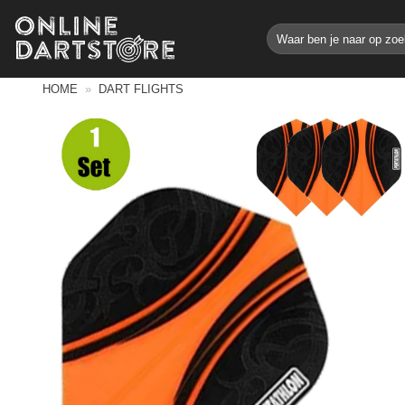
Ga
Zoeken
naar
naar:
inhoud
HOME
»
DART FLIGHTS