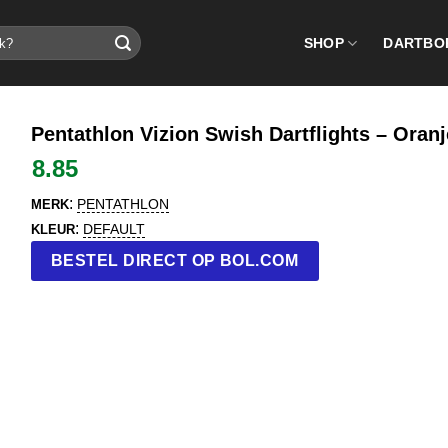
SHOP
DARTBO
Pentathlon Vizion Swish Dartflights – Oranj
8.85
:
PENTATHLON
MERK
:
DEFAULT
KLEUR
BESTEL DIRECT OP BOL.COM