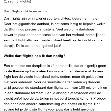
(1 set = 3 Flights)
Dart flights dikte en vorm
Dart flights zijn er in allerlei soorten, diktes, kleuren en maten.
Door het gigantische aanbod, is het soms lastig te bepalen welke
dartflight nou precies de juiste is. Veel web-only dartshops
beweren puur de theoretische kant van het verhaal, namelijk dat
een dart flight altijd een vaste invloed heeft op de vlucht van de
dartpijl. Dit is echter niet geheel juist!
Welke dart flights heb ik dan nodig?
Een complete set dartpijlen is zó persoonlijk, dat er eigenlijk geen
vaste theorie op losgelaten kan worden. Een kleinere of dikkere
flight kán de vlucht inderdaad beïnvloeden, maar dit geldt zeker
niet voor iedereen. Voor de ‘normale’ darter raden wij daarom
altijd gewoon de standaard dart flights aan, van 100 micron dik en
in een standaard formaat. Ben je alsnog niet tevreden over de
vlucht en/of hoe de dartpijlen in het bord terecht komen? Probeer
dan eens een andere samenstelling van shafts en flights. Net
zolang tot je de juiste flights voor jouw darts hebt gevonden