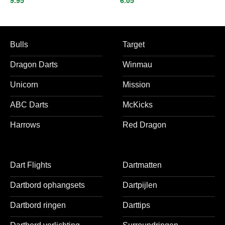
9.95
6.05
Flights
Bulls
Target
Dragon Darts
Winmau
Unicorn
Mission
ABC Darts
McKicks
Harrows
Red Dragon
Dart Flights
Dartmatten
Dartbord ophangsets
Dartpijlen
Dartbord ringen
Darttips