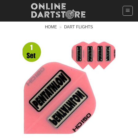
Ga
naar
inhoud
HOME
»
DART FLIGHTS