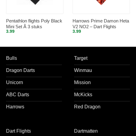
Pentathlon flights Poly Black
Harrows Prime Damon Heta
Mini Set Ã 3 stuks
V2 NO2 – Dart Flights
3.99
3.99
Bulls
Target
Dragon Darts
Winmau
Unicorn
Mission
ABC Darts
McKicks
Harrows
Red Dragon
Dart Flights
Dartmatten