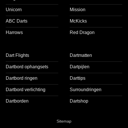
Unicorn
Mission
ABC Darts
McKicks
Harrows
Red Dragon
Dart Flights
Dartmatten
Dartbord ophangsets
Dartpijlen
Dartbord ringen
Darttips
Dartbord verlichting
Surroundringen
Dartborden
Dartshop
Sitemap