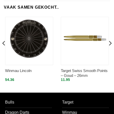
VAAK SAMEN GEKOCHT..
Winmau Lincoln
Target Swiss Smooth Points
– Goud – 26mm
54.36
11.95
Bulls
Target
Dragon Darts
Winmau