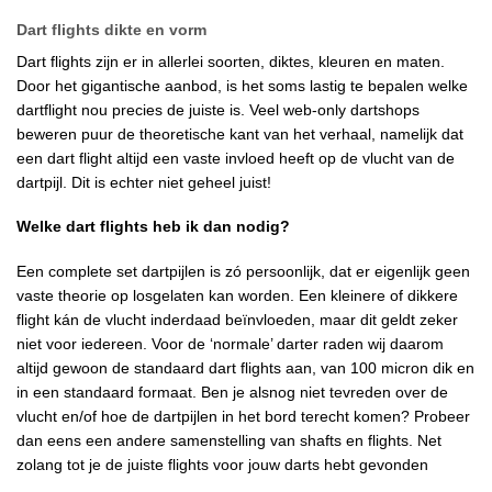
Dart flights dikte en vorm
Dart flights zijn er in allerlei soorten, diktes, kleuren en maten.
Door het gigantische aanbod, is het soms lastig te bepalen welke
dartflight nou precies de juiste is. Veel web-only dartshops
beweren puur de theoretische kant van het verhaal, namelijk dat
een dart flight altijd een vaste invloed heeft op de vlucht van de
dartpijl. Dit is echter niet geheel juist!
Welke dart flights heb ik dan nodig?
Een complete set dartpijlen is zó persoonlijk, dat er eigenlijk geen
vaste theorie op losgelaten kan worden. Een kleinere of dikkere
flight kán de vlucht inderdaad beïnvloeden, maar dit geldt zeker
niet voor iedereen. Voor de ‘normale’ darter raden wij daarom
altijd gewoon de standaard dart flights aan, van 100 micron dik en
in een standaard formaat. Ben je alsnog niet tevreden over de
vlucht en/of hoe de dartpijlen in het bord terecht komen? Probeer
dan eens een andere samenstelling van shafts en flights. Net
zolang tot je de juiste flights voor jouw darts hebt gevonden