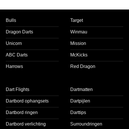
Bulls
Target
Dragon Darts
Winmau
Unicorn
Mission
ABC Darts
McKicks
Harrows
Red Dragon
Dart Flights
Dartmatten
Dartbord ophangsets
Dartpijlen
Dartbord ringen
Darttips
Dartbord verlichting
Surroundringen