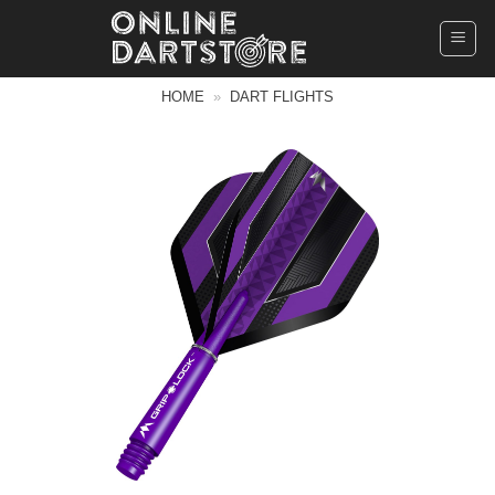
Ga
naar
inhoud
HOME
»
DART FLIGHTS