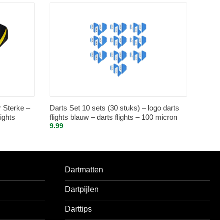
r Sterke –
Darts Set 10 sets (30 stuks) – logo darts
lights
flights blauw – darts flights – 100 micron
9.99
stevig
Dartmatten
Dartpijlen
Darttips