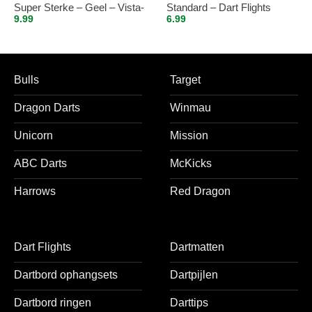
Super Sterke – Geel – Vista-
Standard – Dart Flights
9.99
6.99
X – flights – darts flights
Inbetween
Bulls
Target
Dragon Darts
Winmau
Unicorn
Mission
ABC Darts
McKicks
Harrows
Red Dragon
Dart Flights
Dartmatten
Dartbord ophangsets
Dartpijlen
Dartbord ringen
Darttips