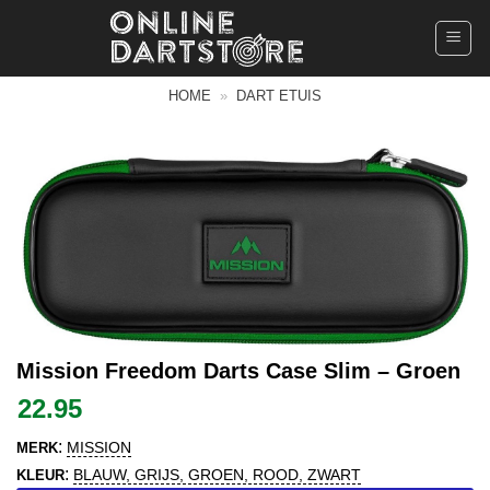
Ga
naar
inhoud
HOME
»
DART ETUIS
Mission Freedom Darts Case Slim – Groen
22.95
:
MISSION
MERK
:
BLAUW, GRIJS, GROEN, ROOD, ZWART
KLEUR