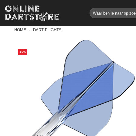
Ga
Zoeken
naar
naar:
inhoud
HOME
»
DART FLIGHTS
-10%