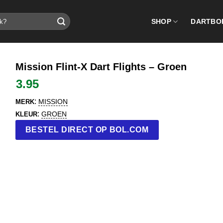
SHOP
DARTBO
Mission Flint-X Dart Flights – Groen
3.95
:
MISSION
MERK
:
GROEN
KLEUR
BESTEL DIRECT OP BOL.COM