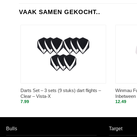
VAAK SAMEN GEKOCHT..
Darts Set – 3 sets (9 stuks) dart flights –
Winmau Fus
Clear – Vista-X
Inbetween
7.99
12.49
Bulls
Target