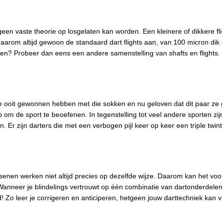
k geen vaste theorie op losgelaten kan worden. Een kleinere of dikkere f
 daarom altijd gewoon de standaard dart flights aan, van 100 micron dik
men? Probeer dan eens een andere samenstelling van shafts en flights. Ne
e ooit gewonnen hebben met die sokken en nu geloven dat dit paar ze gelu
om de sport te beoefenen. In tegenstelling tot veel andere sporten zijn 
en. Er zijn darters die met een verbogen pijl keer op keer een triple tw
ersenen werken niet altijd precies op dezelfde wijze. Daarom kan het voo
anneer je blindelings vertrouwt op één combinatie van dartonderdelen
d! Zo leer je corrigeren en anticiperen, hetgeen jouw darttechniek kan 