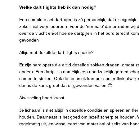
Welke dart flights heb ik dan nodig?
Een complete set dartpijlen is zó persoonlijk, dat er eigenlij
zeker niet voor iedereen. Voor de ‘normale’ darter raden wij
over de vlucht en/of hoe de dartpijlen in het bord terecht ko
gevonden
Altijd met dezelfde dart flights spelen?
Er zijn hardlopers die altijd dezelfde sokken dragen, omdat z
anders. Een dartpijl is namelijk een noodzakelijk gereedschap 
samen te stellen. Ook de techniek kan per speler flink afwijk
dan is de kans groot dat er gewonden vallen 🙂
Afwisseling baart kunst
Je lichaam is niet altijd in dezelfde conditie en spieren en h
houden. Daarnaast is het goed om jezelf scherp te houden. W
regelmatig uit, en wissel eens van materiaal of zelfs van han