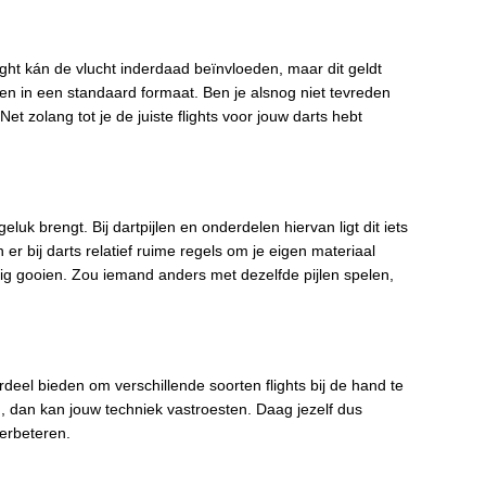
light kán de vlucht inderdaad beïnvloeden, maar dit geldt
 en in een standaard formaat. Ben je alsnog niet tevreden
t zolang tot je de juiste flights voor jouw darts hebt
k brengt. Bij dartpijlen en onderdelen hiervan ligt dit iets
er bij darts relatief ruime regels om je eigen materiaal
intig gooien. Zou iemand anders met dezelfde pijlen spelen,
rdeel bieden om verschillende soorten flights bij de hand te
, dan kan jouw techniek vastroesten. Daag jezelf dus
verbeteren.