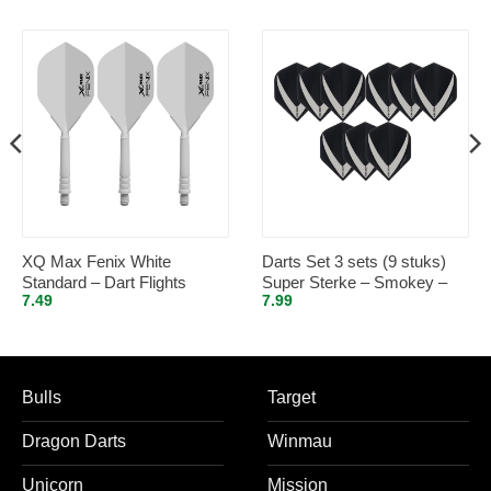
XQ Max Fenix White
Darts Set 3 sets (9 stuks)
Standard – Dart Flights
Super Sterke – Smokey –
7.49
7.99
Inbetween
Vista-X – flights – darts
flights
Bulls
Target
Dragon Darts
Winmau
Unicorn
Mission