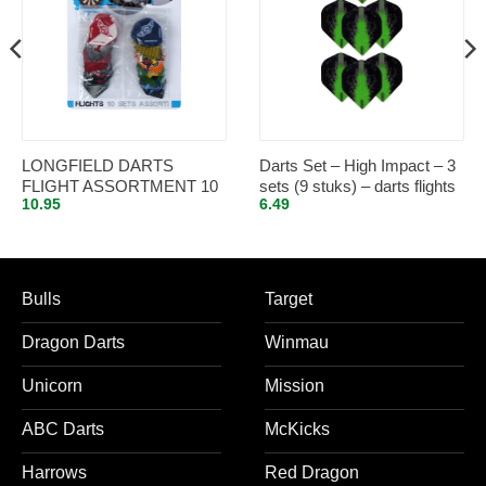
LONGFIELD DARTS
Darts Set – High Impact – 3
FLIGHT ASSORTMENT 10
sets (9 stuks) – darts flights
10.95
6.49
SETS
– Best Getest – Groen
Bulls
Target
Dragon Darts
Winmau
Unicorn
Mission
ABC Darts
McKicks
Harrows
Red Dragon