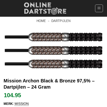
Ga
naar
inhoud
HOME
»
DARTPIJLEN
Mission Archon Black & Bronze 97,5% –
Dartpijlen – 24 Gram
104.95
:
MISSION
MERK