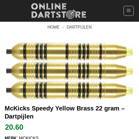
Ga
naar
inhoud
HOME
»
DARTPIJLEN
McKicks Speedy Yellow Brass 22 gram –
Dartpijlen
20.60
:
MCKICKS
MERK