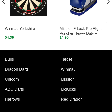
Winmau Yorkshire
Mission F-Lock Pro Flight
Puncher Heavy Duty –
54.36
14.95
Blauw
Bulls
Target
Dragon Darts
Winmau
Unicorn
Mission
ABC Darts
McKicks
Harrows
Red Dragon