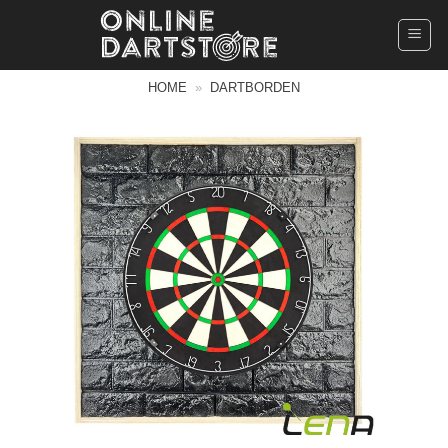
Ga
naar
inhoud
HOME
»
DARTBORDEN