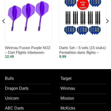
Winmau Fusion Purple NO2
Darts Set – 5 sets (15 stuks)
– Dart Flights Inbetween
Pentathlon darts flights –
12.49
9.99
super stevig – blauw – incl. 5
sets (15 stuks) – medium –
darts shafts – zwart
Bulls
Target
Dragon Darts
Winmau
Unicorn
Mission
ABC Darts
McKicks