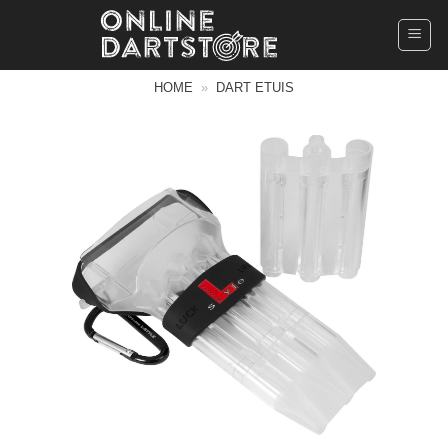
Ga
naar
inhoud
HOME
»
DART ETUIS