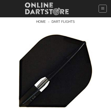
Ga
naar
inhoud
HOME
»
DART FLIGHTS