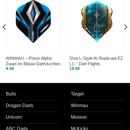
WINMAU – Prism Alpha
Shot L-Style AI Replicant EZ
Zwart en Blauw Dartvluchten
L1 – Dart Flights
4.49
19.06
– 1 set per pakket (3
vluchten in totaal)
Bulls
Target
Dragon Darts
Winmau
Unicorn
Mission
ABC Darts
McKicks