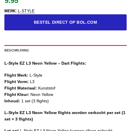
9.95
:
L-STYLE
MERK
BESTEL DIRECT OP BOL.COM
BESCHRIJVING
L-Style EZ L3 Neon Yellow – Dart Flights:
Flight Merk:
L-Style
Flight Vorm:
L3
Flight Materiaal:
Kunststof
Flight Kleur:
Neon Yellow
Inhoud:
1 set (3 flights)
L-Style EZ L3 Neon Yellow flights worden verkocht per set (1
set = 3 flights)
Let op!
L-Style EZ L3 Neon Yellow kunnen alleen gebruikt