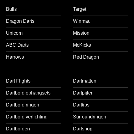
Bulls
Target
Dragon Darts
Winmau
Unicorn
Mission
ABC Darts
McKicks
Harrows
Red Dragon
Dart Flights
Dartmatten
Dartbord ophangsets
Dartpijlen
Dartbord ringen
Darttips
Dartbord verlichting
Surroundringen
Dartborden
Dartshop