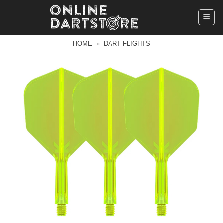
Ga
naar
inhoud
HOME
»
DART FLIGHTS