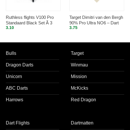
Ruthless flights V100 Pro
Target Dimitri van den Bergh
Standaard Black Set Ã 3
90% Pro Ultra NO6 – Dart
3.10
3.75
stuks
Flights
Bulls
Target
Dragon Darts
Winmau
Unicorn
Mission
ABC Darts
McKicks
Harrows
Red Dragon
Dart Flights
Dartmatten