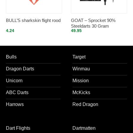
BULL’S sharkskin flight rood
GOAT – Sprocket 90%
Steeldarts 30 Gram
4.24
49.95
Bulls
Target
Dragon Darts
Winmau
Unicorn
Mission
ABC Darts
McKicks
Harrows
Red Dragon
Dart Flights
Dartmatten