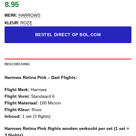
8.95
:
HARROWS
MERK
:
ROZE
KLEUR
BESTEL DIRECT OP BOL.COM
BESCHRIJVING
Harrows Retina Pink – Dart Flights:
Flight Merk:
Harrows
Flight Vorm:
Standaard 6
Flight Materiaal:
100 Micron
Flight Kleur:
Roze
Inhoud:
1 set (3 flights)
Harrows Retina Pink flights worden verkocht per set (1 set =
3 flights)