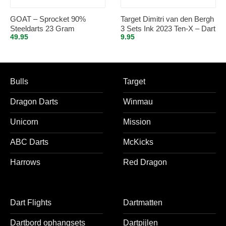
GOAT – Sprocket 90%
Target Dimitri van den Bergh
Steeldarts 23 Gram
3 Sets Ink 2023 Ten-X – Dart
49.95
9.95
Flights
Bulls
Target
Dragon Darts
Winmau
Unicorn
Mission
ABC Darts
McKicks
Harrows
Red Dragon
Dart Flights
Dartmatten
Dartbord ophangsets
Dartpijlen