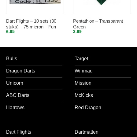
Dart Flights – 10 sets (30
Pentathlon – Transparant
stuks) – 75 micron – Fun
Green
6.95
3.99
Flights 1320
Bulls
Target
Dragon Darts
Winmau
Unicorn
Mission
ABC Darts
McKicks
Harrows
Red Dragon
Dart Flights
Dartmatten