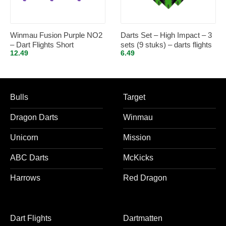
Winmau Fusion Purple NO2
Darts Set – High Impact – 3
– Dart Flights Short
sets (9 stuks) – darts flights
12.49
6.49
– Best Getest – Groen
Bulls
Target
Dragon Darts
Winmau
Unicorn
Mission
ABC Darts
McKicks
Harrows
Red Dragon
Dart Flights
Dartmatten