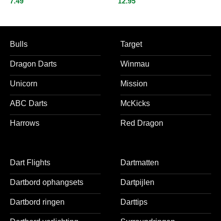
7.49
12.95
Inbetween
Bulls
Target
Dragon Darts
Winmau
Unicorn
Mission
ABC Darts
McKicks
Harrows
Red Dragon
Dart Flights
Dartmatten
Dartbord ophangsets
Dartpijlen
Dartbord ringen
Darttips