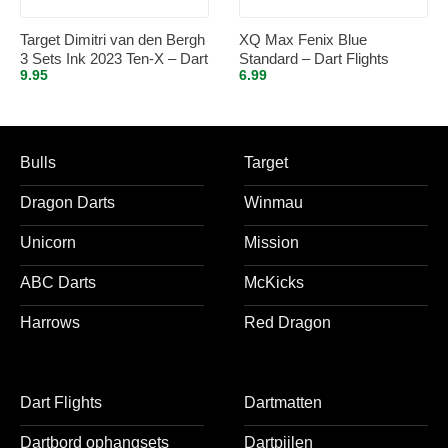
Target Dimitri van den Bergh
XQ Max Fenix Blue
3 Sets Ink 2023 Ten-X – Dart
Standard – Dart Flights
9.95
6.99
Flights
Inbetween
Bulls
Target
Dragon Darts
Winmau
Unicorn
Mission
ABC Darts
McKicks
Harrows
Red Dragon
Dart Flights
Dartmatten
Dartbord ophangsets
Dartpijlen