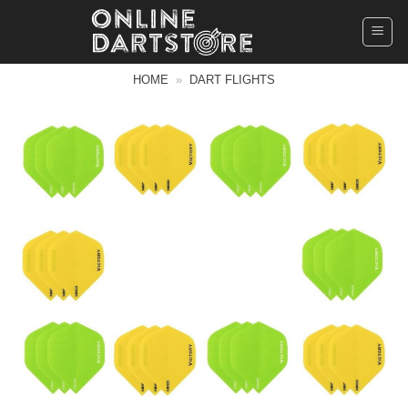
Ga
naar
inhoud
HOME
»
DART FLIGHTS