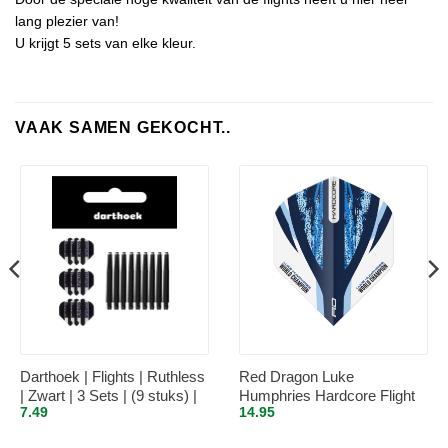
lang plezier van!
U krijgt 5 sets van elke kleur.
VAAK SAMEN GEKOCHT..
Darthoek | Flights | Ruthless
Red Dragon Luke
| Zwart | 3 Sets | (9 stuks) |
Humphries Hardcore Flight
7.49
14.95
Medium shafts | 3 Sets | (9
Collection – Dart Flights
stuks) | + 1 Set Darthoek