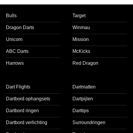
flights
Bulls
Target
Dragon Darts
Winmau
Unicorn
Mission
ABC Darts
McKicks
Harrows
Red Dragon
Dart Flights
Dartmatten
Dartbord ophangsets
Dartpijlen
Dartbord ringen
Darttips
Dartbord verlichting
Surroundringen