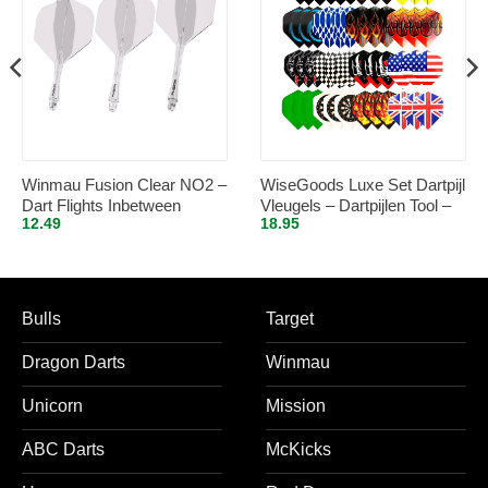
Winmau Fusion Clear NO2 –
WiseGoods Luxe Set Dartpijl
Dart Flights Inbetween
Vleugels – Dartpijlen Tool –
12.49
18.95
Dart Flights – Tools Darts –
Darten – Accessoires
Dartspijlen – 48Stuks
Bulls
Target
Dragon Darts
Winmau
Unicorn
Mission
ABC Darts
McKicks