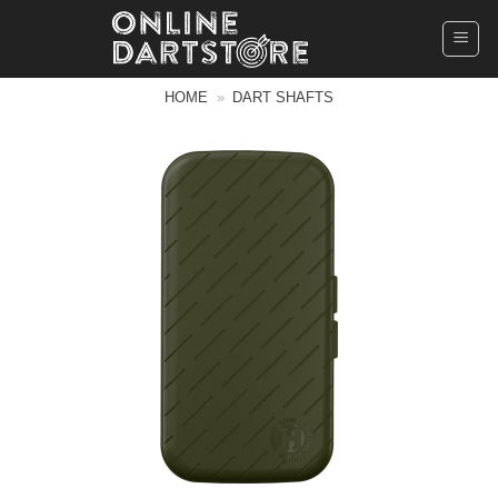
Ga
naar
inhoud
HOME
»
DART SHAFTS